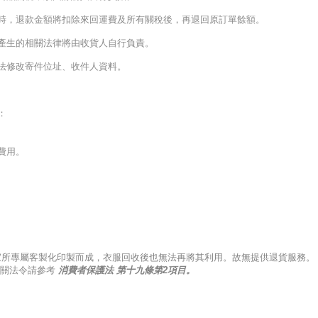
時，退款金額將扣除來回運費及所有關稅後，再退回原訂單餘額。
產生的相關法律將由收貨人自行負責。
法修改寄件位址、收件人資料。
：
費用。
買家所專屬客製化印製而成，衣服回收後也無法再將其利用。
故無提供退貨服務。
關法令請參考
消費者保護法
第十九條第2項目
。