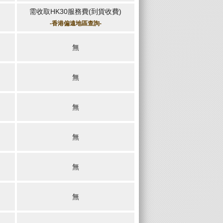
需收取HK30服務費(到貨收費)
-香港偏遠地區查詢-
無
無
無
無
無
無