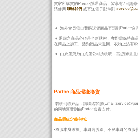
買家所購買的
Partee精選
商品，皆享有7日無條
service@pa
請使用
聯絡我們
或寄送電子郵件到
●
Partee
海外會員需自費將退貨商品寄還到
台
●
退回
之商品必須是全新狀態，亦即需保持商
在商品上加工、活動贈品未退回、衣物上沾有粉
●
由於運費乃由貨運公司所收取，當您辦理退貨
Partee
商品瑕疵換貨
(Email:
service@par
若收到瑕疵品，請聯絡客服
Partee
的兩地運費則由
負責支付。
商品瑕疵定義包括:
•衣服本身破損、車縫處脫線、不良車縫的衣服