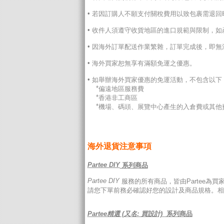
•
若因訂購人不願支付關稅費用以致包裹需退回
•
收件人須遵守收貨地區的進口規範與限制，如
•
因海外訂單配送作業繁雜，訂單完成後，即無
•
海外買家恕無享有滿額免運之優惠。
•
如舉辦海外買家優惠的免運活動，不包含以下
*
偏遠地區服務費
*
香港非工商區
*
機場、碼頭、展覽中心產生的入倉費或其他
海外退貨注意事項
Partee DIY
系列商品
Partee DIY
服務的所有商品，皆由Partee為
請您下單前務必確認好您的設計及商品規格。
相
Partee精選 (又名: 買設計)
系列商品