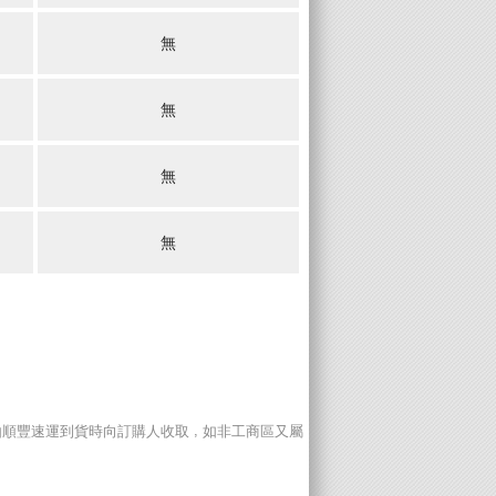
無
無
無
無
,
由順豐速運到貨時向訂購人收取
如非工商區又屬