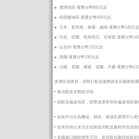
● 澳洲地區-運費台幣600元起
● 紐西蘭地區-運費台幣600元起
● 日本、新加坡、泰國、越南-運費台幣140元
● 印尼、韓國、馬來西亞、菲律賓-運費台幣16
● 以色列-運費台幣210元起
● 德國-運費台幣190元起
● 法國、英國、挪威、波蘭、丹麥-運費台幣21
港澳區域會員，因執行配送服務因各區服務範圍
•
無法配送至郵政信箱。
•
如配送偏遠地區，順豐速運將加收偏遠地區服
•
如派件位址為機場、碼頭、會議及展覽中心產
•
如填寫地址未完全或無提供配送服務而造成退
•
各國進口關稅標準不同，若領取包裹時收取的