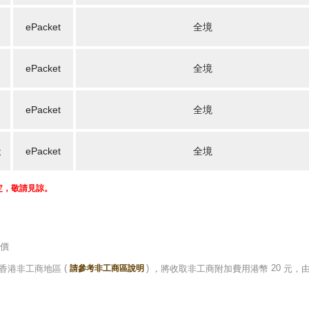
ePacket
全境
ePacket
全境
ePacket
全境
天
ePacket
全境
穩定，敬請見諒。
價
(
)
20
香港非工商地區
請參考非工商區說明
，將收取非工商附加費用港幣
元，