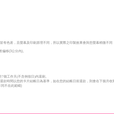
螢幕皆有色差，且螢幕及印刷原理不同，所以實際之印製效果會與您螢幕稍微不同
偏移(3公分內)。
於7個工作天(不含例假日)內退刷。
退款時間以您的卡片結帳日為基準，如在您的結帳日前退款，則會在下個月收
同不在此範疇)