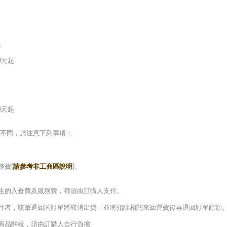
起
0元起
0元起
不同，請注意下列事項：
(
)
務費
請參考非工商區說明
。
生的入倉費及服務費，都須由訂購人支付。
件者，該筆退回的訂單將取消出貨，並將扣除相關來回運費後再退回訂單餘額
商品關稅，須由訂購人自行負擔
。