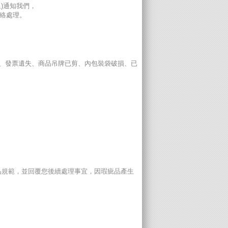
)通知我們，
絡處理。
、發票遺失、商品吊牌已剪、內包裝袋破損、已
品規範，並回覆您後續處理事宜，因瑕疵品產生