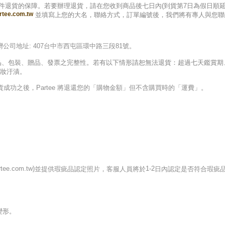
件退貨的保障。若要辦理退貨，請在您收到商品後七日內(到貨第7日為假日順延
rtee.com.tw
並填寫上您的大名，聯絡方式，訂單編號後，我們將有專人與您聯
灣公司地
址:
407台中市西屯區環中路三段81號
。
品、包裝、贈品、發票之完整性。若有以下情形請恕無法退貨：超過七天鑑賞期
妝汙漬。
成功之後，Partee 將退還您的「購物金額」但不含購買時的「運費」。
tee.com.tw
)
1-2
並提供瑕疵品認定照片，客服人員將於
日內認定是否符合瑕疵
變形。