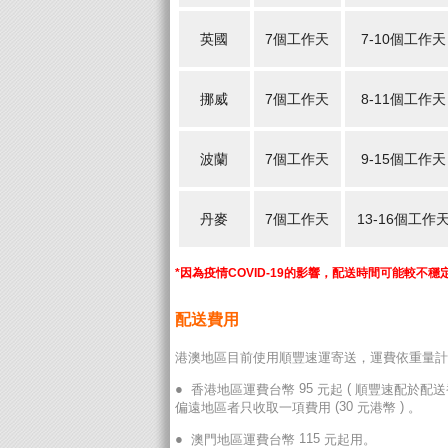
英國
7個工作天
7-10個工作天
挪威
7個工作天
8-11個工作天
波蘭
7個工作天
9-15個工作天
丹麥
7個工作天
13-16個工作
*因為疫情COVID-19的影響，配送時間可能較不
配送費用
港澳地區目前使用順豐速運寄送，運費依重量計
●
95
(
香港地區運費台幣
元起
順豐速配於配送
(30
)
偏遠地區者只收取一項費用
元港幣
。
●
115
澳門地區運費台幣
元起用。