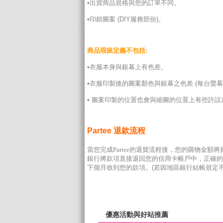
•出貨商品規格與您的訂單不同。
•印錯圖案 (DIY服務部份)。
商品瑕疵定義不包括:
•衣服本身與銀幕上有色差。
•衣服印製後的圖案顏色與銀幕之色差 (每台
• 圖案印製的位置也會與縮圖的位置上有些許誤差
Partee 退款流程
當您完成Partee的退貨流程後，您的購物金額將
銀行將款項直接退回您的信用卡帳戶中，正確的
下個月收到您的款項。(若因地區銀行結帳規定不
優惠活動與好站推薦