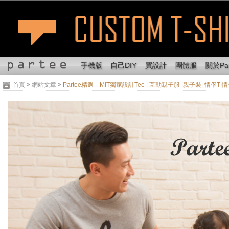
手機版
自己DIY
買設計
團體服
關於Par
»
»
首頁
網站文章
Partee精選 MIT獨家設計Tee | 互動親子服 |親子裝| 情侶T|