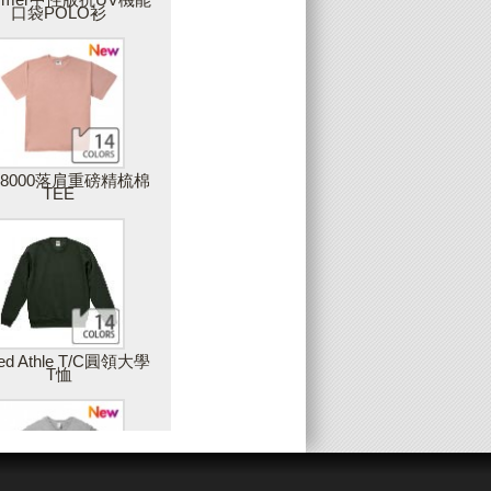
口袋POLO衫
上傳圖片
可上傳您獨一無二的圖片，圖片品質會影
響最後商品的呈現，因此，Partee建議您
上傳高解析度的圖片，最佳建議值是在
300DPI以上
28000落肩重磅精梳棉
TEE
增加藝廊圖片
您可以使用雙擊或拖拉的方式，將藝廊中
的素材加入設計作品中
姓名與數字(團服)
ted Athle T/C圓領大學
T恤
製作團體服的最佳工具，只要建立一個範
本後，輸入團員的姓名或數字，就可以大
量製作出屬於每個人的專屬衣服，例如：
球服、班服等