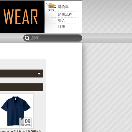
購物車
購物流程
登入
註冊
Mail寄
取回設計
儲存設計
該設計
新增水平文字
可以新增水平、垂直或弧形文字到您的設
計作品中，並且可隨時調整文字的字型、
樣式、顏色、輪廓等外觀
immer中性版抗UV機能