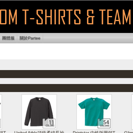
團體服
關於Partee
顯示可列印
使用E
放設計區
清除設計
列印設計
區域
送
領T
United Athle頂級柔綿長袖
Printstar 中性版圓領T
Gl