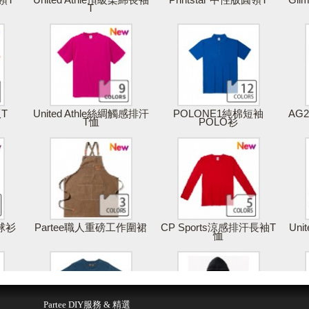
T
版T
United Athle絲綢觸感排汗
POLONE1純棉短袖
AG
T恤
POLO衫
棒球衫
Partee職人重磅工作圍裙
CP Sports涼感排汗長袖T
Uni
恤
得報價
儲存 & 購買
Partee DIY服務 & 精選