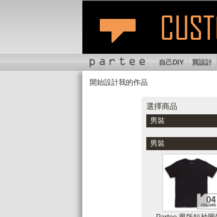
自己DIY
買設計
開始設計我的作品
選擇商品
切換位置
縮
選擇商品
男裝
顏色
男裝
Partee 男版短袖圓