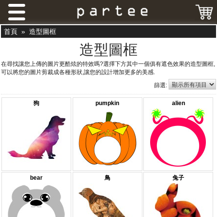
首頁
»
造型圖框
造型圖框
在尋找讓您上傳的圖片更酷炫的特效嗎?選擇下方其中一個俱有遮色效果的造型圖框,
可以將您的圖片剪裁成各種形狀,讓您的設計增加更多的美感.
篩選:
狗
pumpkin
alien
bear
鳥
兔子