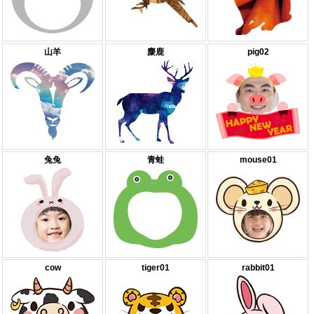
山羊
麋鹿
pig02
兔兔
青蛙
mouse01
cow
tiger01
rabbit01