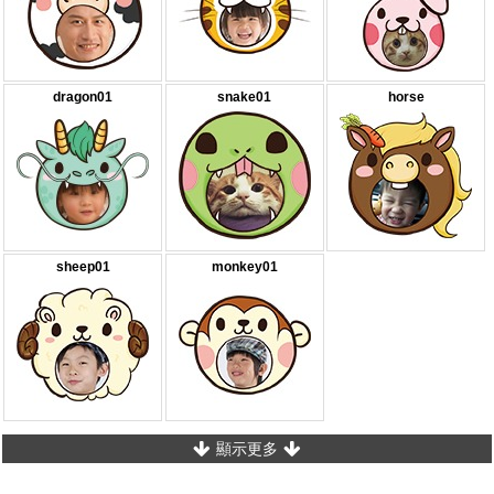
dragon01
snake01
horse
sheep01
monkey01
顯示更多