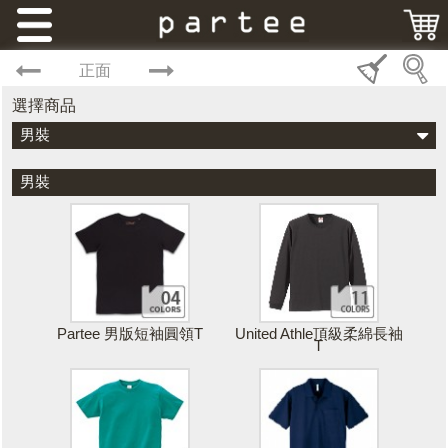
正面
選擇商品
男裝
男裝
Partee 男版短袖圓領T
United Athle頂級柔綿長袖
T