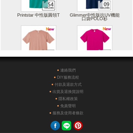
Printstar 中性版圓領T
Glimmer中性版抗UV機能
口袋POLO衫
Printstar 落肩寬版T
United Athle絲綢觸感排汗
T恤
連絡我們
DIY服務流程
付款及退款方式
出貨及退換貨說明
隱私權政策
免責聲明
POLONE1純棉短袖POLO
AG28000落肩重磅精梳棉
服務及使用者條款
衫
TEE