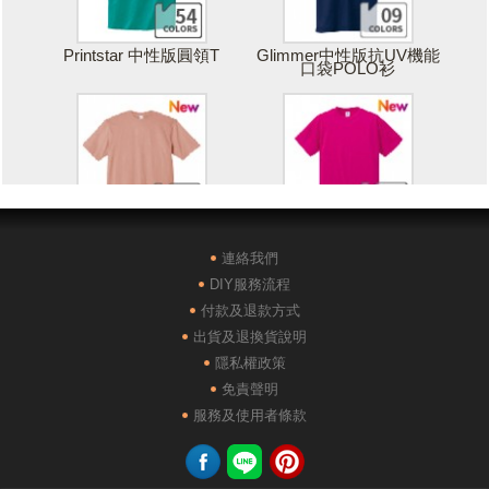
Printstar 中性版圓領T
Glimmer中性版抗UV機能
口袋POLO衫
Printstar 落肩寬版T
United Athle絲綢觸感排汗
T恤
連絡我們
DIY服務流程
付款及退款方式
出貨及退換貨說明
隱私權政策
免責聲明
POLONE1純棉短袖POLO
AG28000落肩重磅精梳棉
服務及使用者條款
衫
TEE