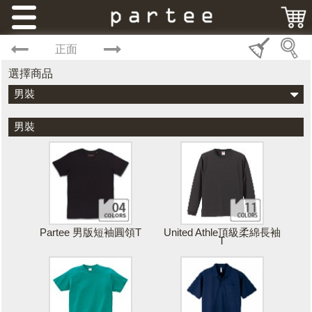
正面
選擇商品
男裝
男裝
Partee 男版短袖圓領T
United Athle頂級柔綿長袖
T