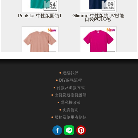
Printstar 中性版圓領T
Glimmer中性版抗UV機能
口袋POLO衫
Printstar 落肩寬版T
United Athle絲綢觸感排汗
T恤
連絡我們
DIY服務流程
付款及退款方式
出貨及退換貨說明
隱私權政策
免責聲明
POLONE1純棉短袖POLO
AG28000落肩重磅精梳棉
服務及使用者條款
衫
TEE