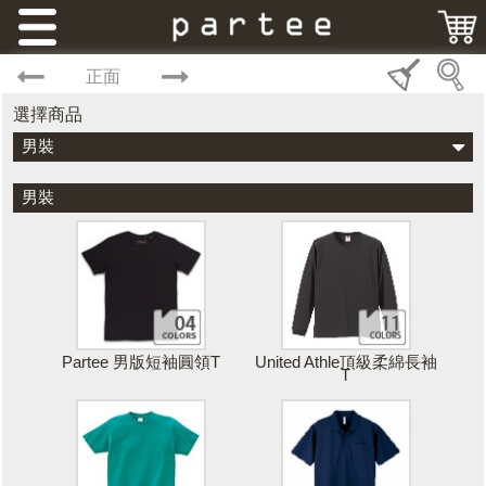
正面
選擇商品
男裝
男裝
Partee 男版短袖圓領T
United Athle頂級柔綿長袖
T