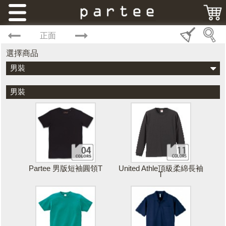
正面
選擇商品
男裝
男裝
Partee 男版短袖圓領T
United Athle頂級柔綿長袖
T