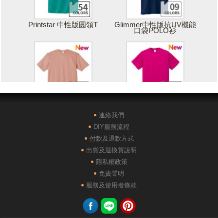
Printstar 中性版圓領T
Glimmer中性版抗UV機能
口袋POLO衫
Printstar 落肩寬版T
United Athle絲綢觸感排汗
T恤
連絡我們
DIY服務流程
付款及退款方式
出貨及退換貨說明
隱私權政策
免責聲明
POLONE1純棉短袖POLO
AG28000落肩重磅精梳棉
服務及使用者條款
衫
TEE