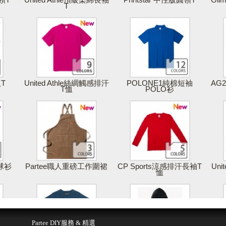
T
版T
United Athle絲綢觸感排汗
POLONE1純棉短袖
AG
T恤
POLO衫
棒球衫
Partee職人重磅工作圍裙
CP Sports涼感排汗長袖T
Uni
恤
得報價
儲存 & 購買
Partee DIY服務 & 精選