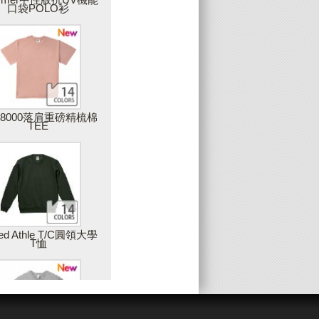
口袋POLO衫
上傳圖片
可上傳您獨一無二的圖片，圖片品質會影
響最後商品的呈現，因此，Partee建議您
上傳高解析度的圖片，最佳建議值是在
300DPI以上
28000落肩重磅精梳棉
TEE
增加藝廊圖片
您可以使用雙擊或拖拉的方式，將藝廊中
的素材加入設計作品中
姓名與數字(團服)
ted Athle T/C圓領大學
T恤
製作團體服的最佳工具，只要建立一個範
本後，輸入團員的姓名或數字，就可以大
量製作出屬於每個人的專屬衣服，例如：
球服、班服等