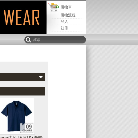
購物車
購物流程
登入
註冊
Mail寄
取回設計
儲存設計
該設計
新增水平文字
可以新增水平、垂直或弧形文字到您的設
計作品中，並且可隨時調整文字的字型、
樣式、顏色、輪廓等外觀
immer中性版抗UV機能