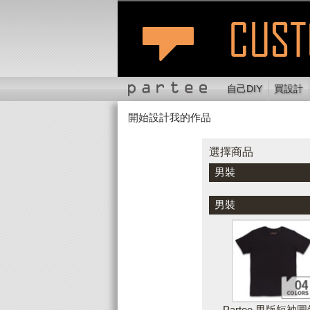
自己DIY
買設計
開始設計我的作品
選擇商品
切換位置
縮
選擇商品
男裝
顏色
男裝
Partee 男版短袖圓