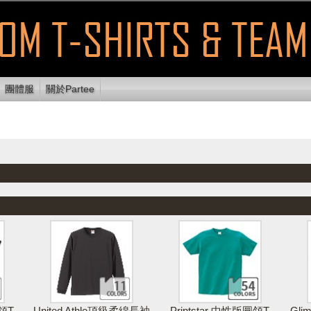
團體服
關於Partee
顯示可列印
使用E
放設計區
清除設計
列印設計
區域
送
領T
United Athle頂級柔綿長袖
Printstar 中性版圓領T
Gl