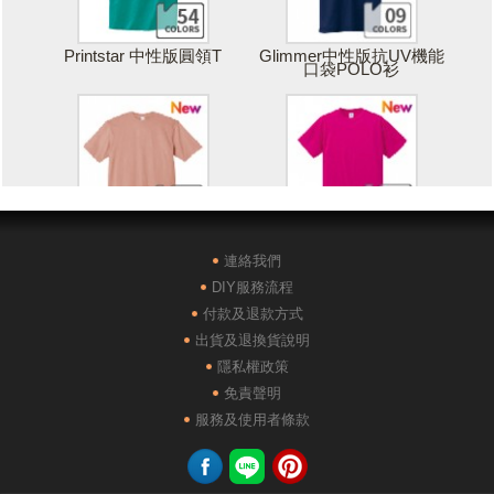
Printstar 中性版圓領T
Glimmer中性版抗UV機能
口袋POLO衫
Printstar 落肩寬版T
United Athle絲綢觸感排汗
T恤
連絡我們
DIY服務流程
付款及退款方式
出貨及退換貨說明
隱私權政策
免責聲明
POLONE1純棉短袖POLO
AG28000落肩重磅精梳棉
服務及使用者條款
衫
TEE