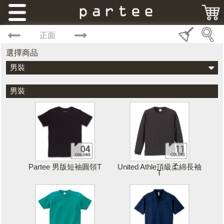
正面
選擇商品
男裝
男裝
Partee 男版短袖圓領T
United Athle頂級柔綿長袖
T