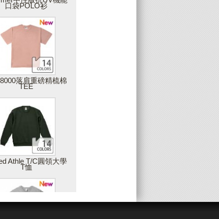
口袋POLO衫
上傳圖片
可上傳您獨一無二的圖片，圖片品質會影
響最後商品的呈現，因此，Partee建議您
上傳高解析度的圖片，最佳建議值是在
300DPI以上
28000落肩重磅精梳棉
TEE
增加藝廊圖片
您可以使用雙擊或拖拉的方式，將藝廊中
的素材加入設計作品中
姓名與數字(團服)
ted Athle T/C圓領大學
T恤
製作團體服的最佳工具，只要建立一個範
本後，輸入團員的姓名或數字，就可以大
量製作出屬於每個人的專屬衣服，例如：
球服、班服等