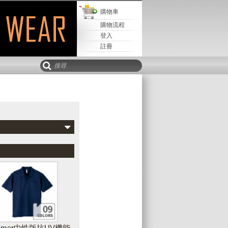
購物車
購物流程
登入
註冊
Mail寄
取回設計
儲存設計
該設計
新增水平文字
可以新增水平、垂直或弧形文字到您的設
計作品中，並且可隨時調整文字的字型、
樣式、顏色、輪廓等外觀
immer中性版抗UV機能