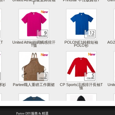
T
版T
United Athle絲綢觸感排汗
POLONE1純棉短袖
AG
T恤
POLO衫
棒球衫
Partee職人重磅工作圍裙
CP Sports涼感排汗長袖T
Uni
恤
得報價
儲存 & 購買
Partee DIY服務 & 精選