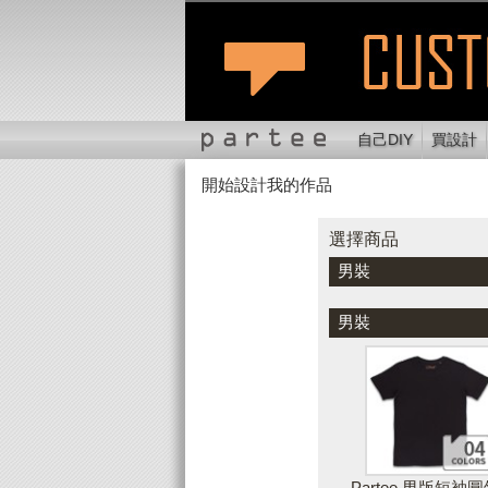
自己DIY
買設計
開始設計我的作品
選擇商品
切換位置
縮
選擇商品
男裝
顏色
男裝
Partee 男版短袖圓