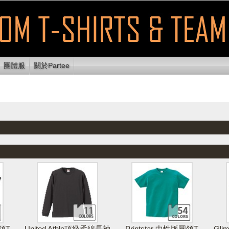
團體服
關於Partee
顯示可列印
使用E
放設計區
清除設計
列印設計
區域
送
領T
United Athle頂級柔綿長袖
Printstar 中性版圓領T
Gl