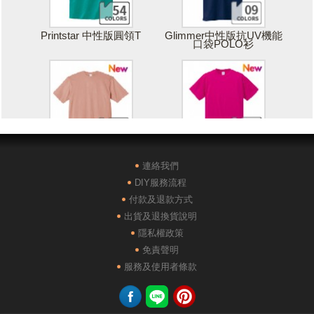
Printstar 中性版圓領T
Glimmer中性版抗UV機能
口袋POLO衫
Printstar 落肩寬版T
United Athle絲綢觸感排汗
T恤
連絡我們
DIY服務流程
付款及退款方式
出貨及退換貨說明
隱私權政策
免責聲明
POLONE1純棉短袖POLO
AG28000落肩重磅精梳棉
服務及使用者條款
衫
TEE