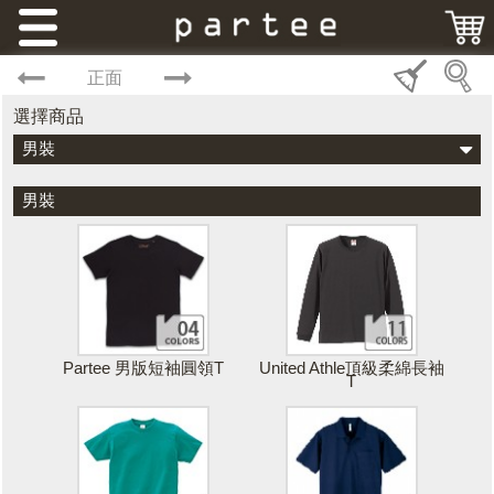
正面
選擇商品
男裝
男裝
Partee 男版短袖圓領T
United Athle頂級柔綿長袖
T