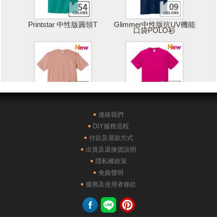
Printstar 中性版圓領T
Glimmer中性版抗UV機能
口袋POLO衫
Printstar 落肩寬版T
United Athle絲綢觸感排汗
T恤
連絡我們
DIY服務流程
付款及退款方式
出貨及退換貨說明
隱私權政策
免責聲明
POLONE1純棉短袖POLO
AG28000落肩重磅精梳棉
服務及使用者條款
衫
TEE