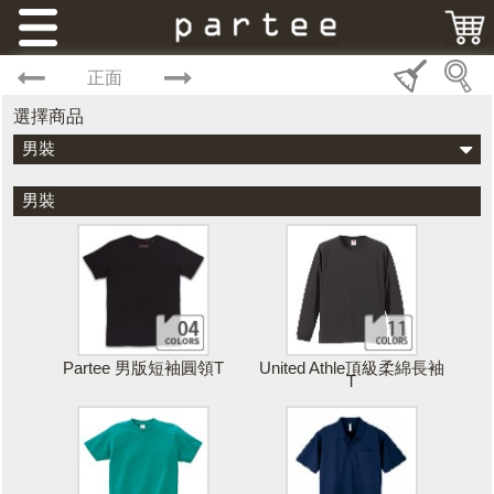
正面
選擇商品
男裝
男裝
Partee 男版短袖圓領T
United Athle頂級柔綿長袖
T