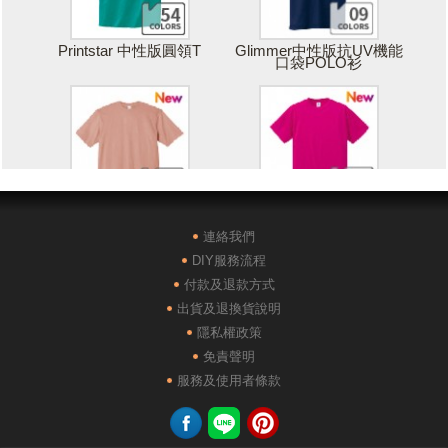
Printstar 中性版圓領T
Glimmer中性版抗UV機能
口袋POLO衫
Printstar 落肩寬版T
United Athle絲綢觸感排汗
T恤
連絡我們
DIY服務流程
付款及退款方式
出貨及退換貨說明
隱私權政策
免責聲明
POLONE1純棉短袖POLO
AG28000落肩重磅精梳棉
服務及使用者條款
衫
TEE