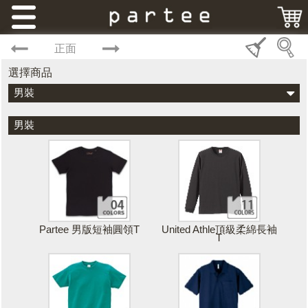
正面
選擇商品
男裝
男裝
Partee 男版短袖圓領T
United Athle頂級柔綿長袖
T