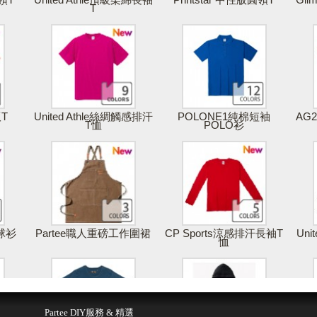
T
版T
United Athle絲綢觸感排汗
POLONE1純棉短袖
AG
T恤
POLO衫
棒球衫
Partee職人重磅工作圍裙
CP Sports涼感排汗長袖T
Uni
恤
得報價
儲存 & 購買
Partee DIY服務 & 精選