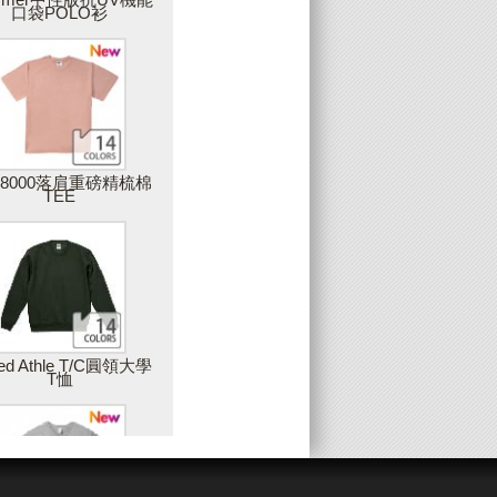
口袋POLO衫
上傳圖片
可上傳您獨一無二的圖片，圖片品質會影
響最後商品的呈現，因此，Partee建議您
上傳高解析度的圖片，最佳建議值是在
300DPI以上
28000落肩重磅精梳棉
TEE
增加藝廊圖片
您可以使用雙擊或拖拉的方式，將藝廊中
的素材加入設計作品中
姓名與數字(團服)
ted Athle T/C圓領大學
T恤
製作團體服的最佳工具，只要建立一個範
本後，輸入團員的姓名或數字，就可以大
量製作出屬於每個人的專屬衣服，例如：
球服、班服等