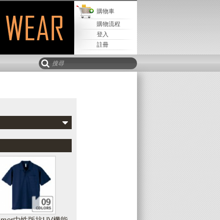
購物車
購物流程
登入
註冊
Mail寄
取回設計
儲存設計
該設計
新增水平文字
可以新增水平、垂直或弧形文字到您的設
計作品中，並且可隨時調整文字的字型、
樣式、顏色、輪廓等外觀
immer中性版抗UV機能