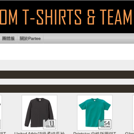
團體服
關於Partee
顯示可列印
使用E
放設計區
清除設計
列印設計
區域
送
領T
United Athle頂級柔綿長袖
Printstar 中性版圓領T
Gl