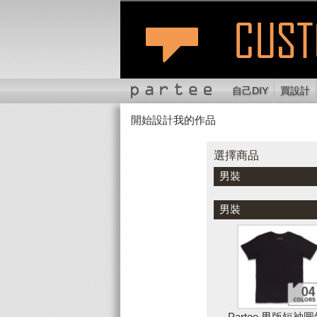
自己DIY
買設計
開始設計我的作品
選擇商品
切換位置
縮
選擇商品
男裝
顏色
男裝
Partee 男版短袖圓