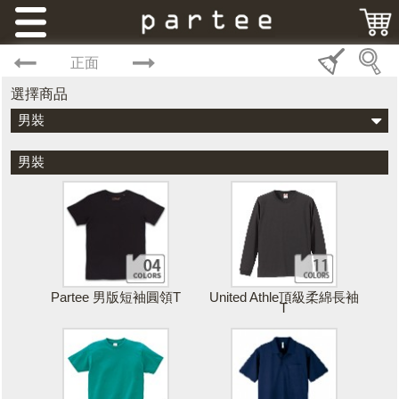
正面
選擇商品
男裝
男裝
Partee 男版短袖圓領T
United Athle頂級柔綿長袖
T