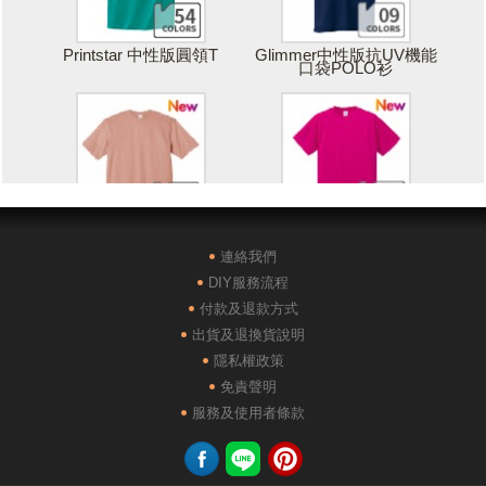
Printstar 中性版圓領T
Glimmer中性版抗UV機能
口袋POLO衫
Printstar 落肩寬版T
United Athle絲綢觸感排汗
T恤
連絡我們
DIY服務流程
付款及退款方式
出貨及退換貨說明
隱私權政策
免責聲明
POLONE1純棉短袖POLO
AG28000落肩重磅精梳棉
服務及使用者條款
衫
TEE