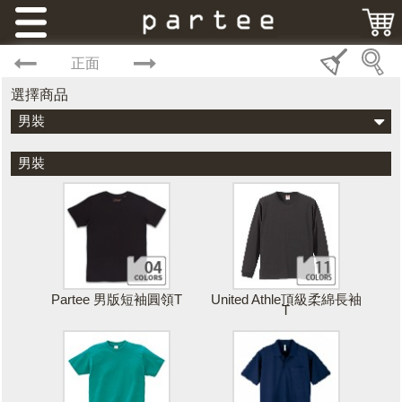
正面
選擇商品
男裝
男裝
Partee 男版短袖圓領T
United Athle頂級柔綿長袖
T