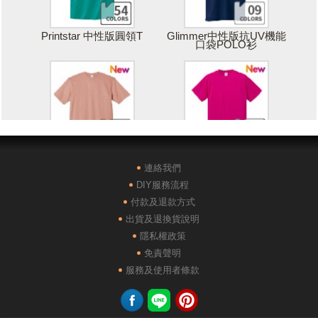
Printstar 中性版圓領T
Glimmer中性版抗UV機能
口袋POLO衫
Printstar 落肩寬版T
United Athle絲綢觸感排汗
T恤
連絡我們
DIY服務流程
付款及退款方式
出貨及退換貨說明
隱私權政策
免責聲明
POLONE1純棉短袖POLO
AG28000落肩重磅精梳棉
服務及使用者條款
衫
TEE