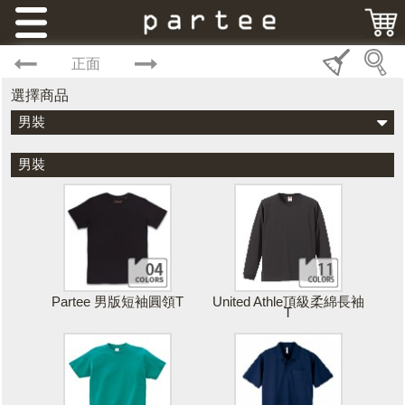
正面
選擇商品
男裝
男裝
Partee 男版短袖圓領T
United Athle頂級柔綿長袖
T