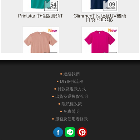
Printstar 中性版圓領T
Glimmer中性版抗UV機能
口袋POLO衫
Printstar 落肩寬版T
United Athle絲綢觸感排汗
T恤
連絡我們
DIY服務流程
付款及退款方式
出貨及退換貨說明
隱私權政策
免責聲明
POLONE1純棉短袖POLO
AG28000落肩重磅精梳棉
服務及使用者條款
衫
TEE