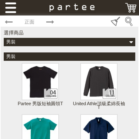
正面
選擇商品
男裝
男裝
Partee 男版短袖圓領T
United Athle頂級柔綿長袖
T