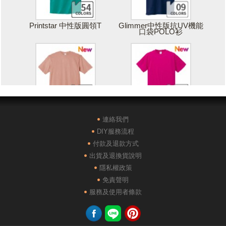
Printstar 中性版圓領T
Glimmer中性版抗UV機能
口袋POLO衫
Printstar 落肩寬版T
United Athle絲綢觸感排汗
T恤
連絡我們
DIY服務流程
付款及退款方式
出貨及退換貨說明
隱私權政策
免責聲明
POLONE1純棉短袖POLO
AG28000落肩重磅精梳棉
服務及使用者條款
衫
TEE