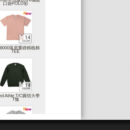
口袋POLO衫
上傳圖片
可上傳您獨一無二的圖片，圖片品質會影
響最後商品的呈現，因此，Partee建議您
上傳高解析度的圖片，最佳建議值是在
300DPI以上
28000落肩重磅精梳棉
TEE
增加藝廊圖片
您可以使用雙擊或拖拉的方式，將藝廊中
的素材加入設計作品中
姓名與數字(團服)
ted Athle T/C圓領大學
T恤
製作團體服的最佳工具，只要建立一個範
本後，輸入團員的姓名或數字，就可以大
量製作出屬於每個人的專屬衣服，例如：
球服、班服等