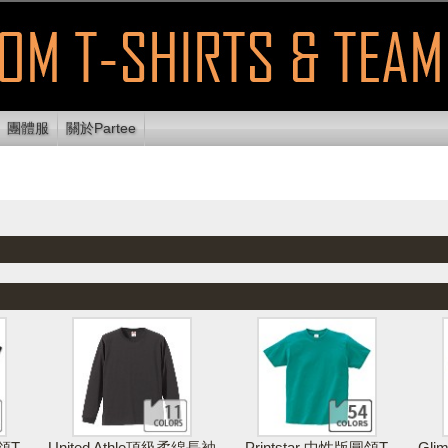
團體服
關於Partee
顯示可列印
使用E
放設計區
清除設計
列印設計
區域
送
領T
United Athle頂級柔綿長袖
Printstar 中性版圓領T
Gl