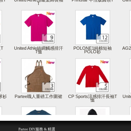
T
版T
United Athle絲綢觸感排汗
POLONE1純棉短袖
AG
T恤
POLO衫
棒球衫
Partee職人重磅工作圍裙
CP Sports涼感排汗長袖T
Uni
恤
得報價
儲存 & 購買
Partee DIY服務 & 精選