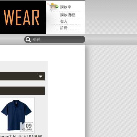
購物車
購物流程
登入
註冊
Mail寄
取回設計
儲存設計
該設計
新增水平文字
可以新增水平、垂直或弧形文字到您的設
計作品中，並且可隨時調整文字的字型、
樣式、顏色、輪廓等外觀
immer中性版抗UV機能