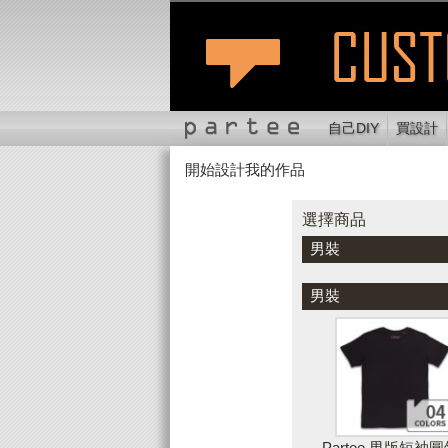
自己DIY
買設計
開始設計我的作品
選擇商品
切換位置
縮
選擇商品
男裝
顏色
男裝
Partee 男版短袖圓