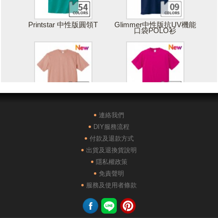
Printstar 中性版圓領T
Glimmer中性版抗UV機能
口袋POLO衫
Printstar 落肩寬版T
United Athle絲綢觸感排汗
T恤
連絡我們
DIY服務流程
付款及退款方式
出貨及退換貨說明
隱私權政策
免責聲明
POLONE1純棉短袖POLO
AG28000落肩重磅精梳棉
服務及使用者條款
衫
TEE