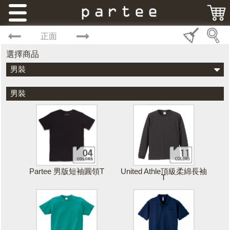
正面
選擇商品
男裝
男裝
Partee 男版短袖圓領T
United Athle頂級柔綿長袖
T