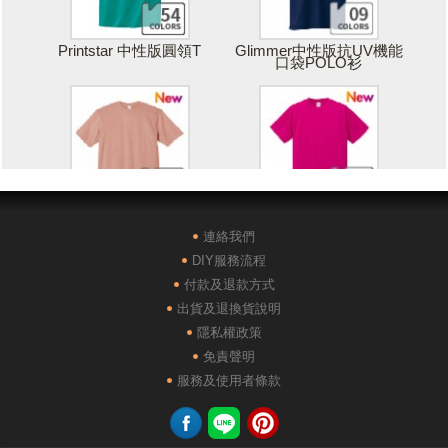
Printstar 中性版圓領T
Glimmer中性版抗UV機能
口袋POLO衫
Printstar 落肩寬版T
United Athle絲綢觸感排汗
T恤
連絡我們
DIY服務流程
付款及退款方式
出貨及退換貨說明
隱私權政策
免責聲明
POLONE1純棉短袖POLO
AG28000落肩重磅精梳棉
服務及使用者條款
衫
TEE