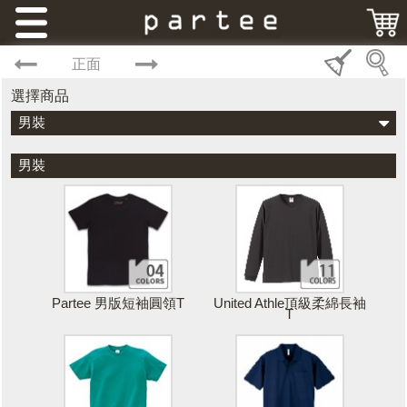
正面
選擇商品
男裝
男裝
Partee 男版短袖圓領T
United Athle頂級柔綿長袖
T