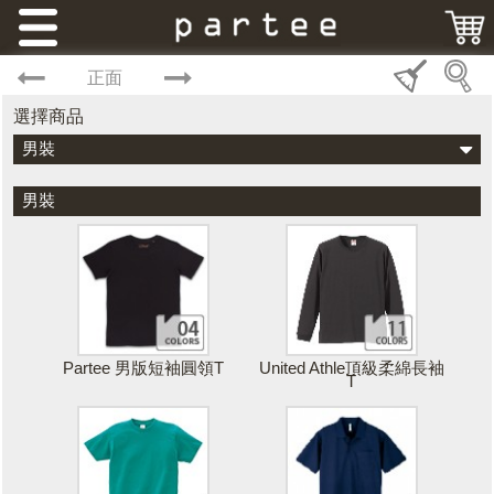
正面
選擇商品
男裝
男裝
Partee 男版短袖圓領T
United Athle頂級柔綿長袖
T