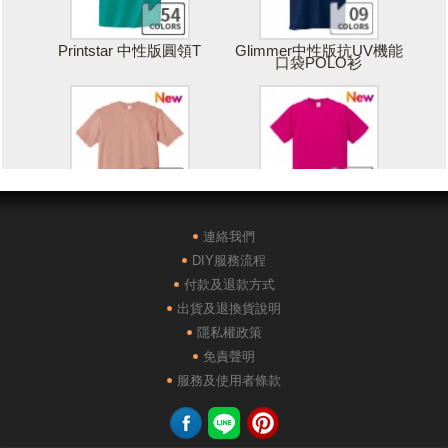
Printstar 中性版圓領T
Glimmer中性版抗UV機能
口袋POLO衫
Printstar 落肩寬版T
United Athle絲綢觸感排汗
T恤
連絡我們
DIY服務流程
付款及退款方式
出貨及退換貨說明
隱私權政策
免責聲明
POLONE1純棉短袖POLO
AG28000落肩重磅精梳棉
服務及使用者條款
衫
TEE