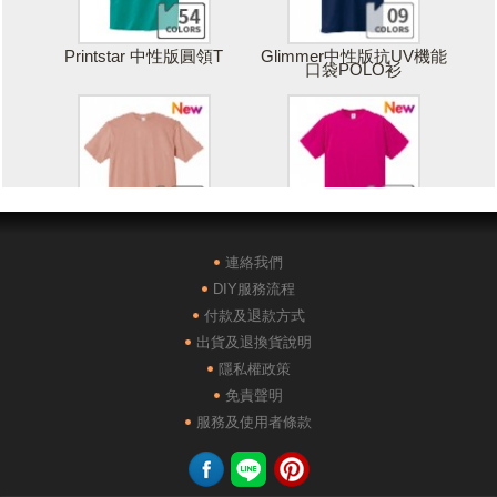
Printstar 中性版圓領T
Glimmer中性版抗UV機能
口袋POLO衫
Printstar 落肩寬版T
United Athle絲綢觸感排汗
T恤
連絡我們
DIY服務流程
付款及退款方式
出貨及退換貨說明
隱私權政策
免責聲明
POLONE1純棉短袖POLO
AG28000落肩重磅精梳棉
服務及使用者條款
衫
TEE