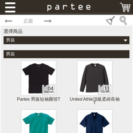
正面
選擇商品
男裝
男裝
Partee 男版短袖圓領T
United Athle頂級柔綿長袖
T