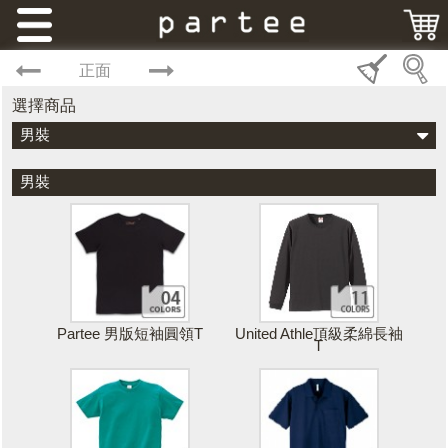
正面
選擇商品
男裝
男裝
Partee 男版短袖圓領T
United Athle頂級柔綿長袖
T