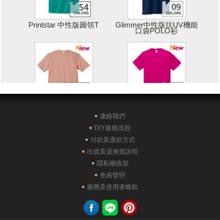
Printstar 中性版圓領T
Glimmer中性版抗UV機能
口袋POLO衫
Printstar 落肩寬版T
United Athle絲綢觸感排汗
T恤
連絡我們
DIY服務流程
付款及退款方式
出貨及退換貨說明
隱私權政策
免責聲明
POLONE1純棉短袖POLO
AG28000落肩重磅精梳棉
服務及使用者條款
衫
TEE