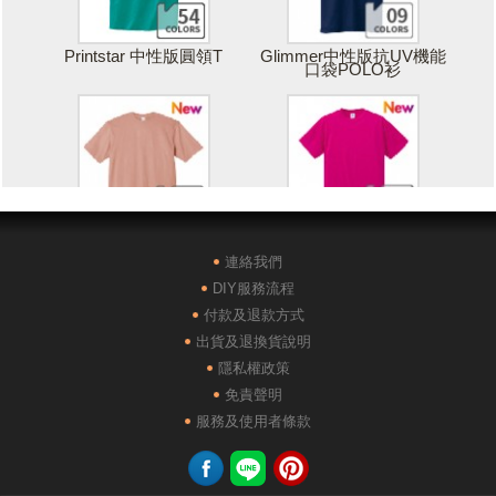
Printstar 中性版圓領T
Glimmer中性版抗UV機能
口袋POLO衫
Printstar 落肩寬版T
United Athle絲綢觸感排汗
T恤
連絡我們
DIY服務流程
付款及退款方式
出貨及退換貨說明
隱私權政策
免責聲明
POLONE1純棉短袖POLO
AG28000落肩重磅精梳棉
服務及使用者條款
衫
TEE