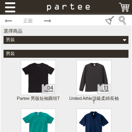
正面
選擇商品
男裝
男裝
Partee 男版短袖圓領T
United Athle頂級柔綿長袖
T