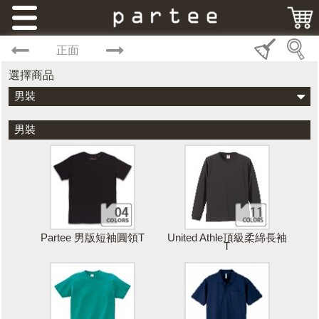
正面
選擇商品
男裝
男裝
Partee 男版短袖圓領T
United Athle頂級柔綿長袖
T