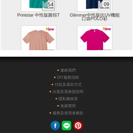
Printstar 中性版圓領T
Glimmer中性版抗UV機能
口袋POLO衫
Printstar 落肩寬版T
United Athle絲綢觸感排汗
T恤
連絡我們
DIY服務流程
付款及退款方式
出貨及退換貨說明
隱私權政策
免責聲明
POLONE1純棉短袖POLO
AG28000落肩重磅精梳棉
服務及使用者條款
衫
TEE