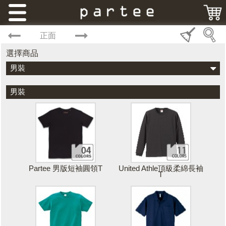
正面
選擇商品
男裝
男裝
Partee 男版短袖圓領T
United Athle頂級柔綿長袖
T