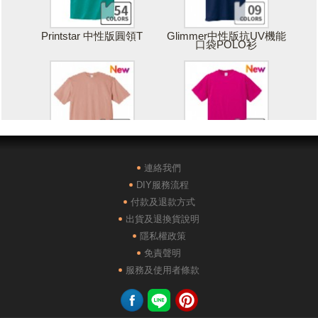
Printstar 中性版圓領T
Glimmer中性版抗UV機能
口袋POLO衫
Printstar 落肩寬版T
United Athle絲綢觸感排汗
T恤
連絡我們
DIY服務流程
付款及退款方式
出貨及退換貨說明
隱私權政策
免責聲明
POLONE1純棉短袖POLO
AG28000落肩重磅精梳棉
服務及使用者條款
衫
TEE