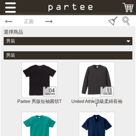
正面
選擇商品
男裝
男裝
Partee 男版短袖圓領T
United Athle頂級柔綿長袖
T