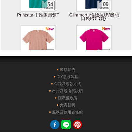
Printstar 中性版圓領T
Glimmer中性版抗UV機能
口袋POLO衫
Printstar 落肩寬版T
United Athle絲綢觸感排汗
T恤
連絡我們
DIY服務流程
付款及退款方式
出貨及退換貨說明
隱私權政策
免責聲明
POLONE1純棉短袖POLO
AG28000落肩重磅精梳棉
服務及使用者條款
衫
TEE