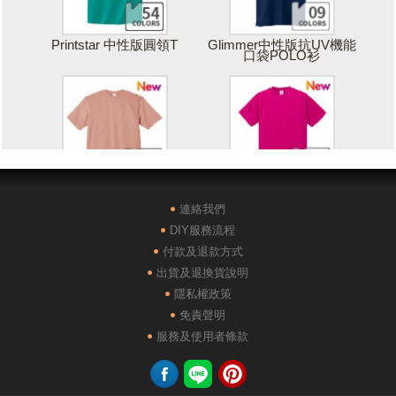
Printstar 中性版圓領T
Glimmer中性版抗UV機能
口袋POLO衫
Printstar 落肩寬版T
United Athle絲綢觸感排汗
T恤
連絡我們
DIY服務流程
付款及退款方式
出貨及退換貨說明
隱私權政策
免責聲明
POLONE1純棉短袖POLO
AG28000落肩重磅精梳棉
服務及使用者條款
衫
TEE