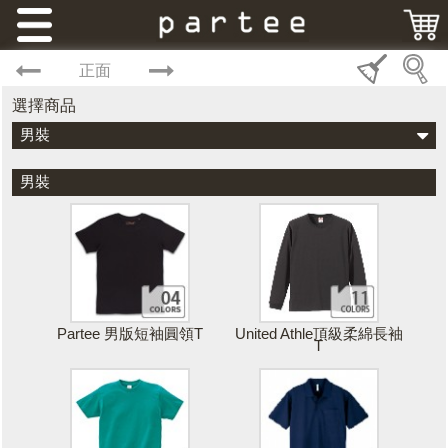
正面
選擇商品
男裝
男裝
Partee 男版短袖圓領T
United Athle頂級柔綿長袖
T