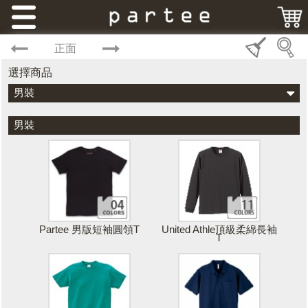
正面
選擇商品
男裝
男裝
Partee 男版短袖圓領T
United Athle頂級柔綿長袖
T