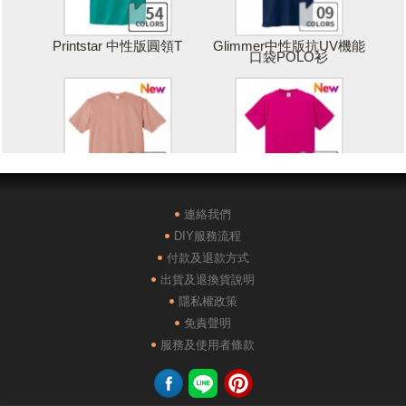
Printstar 中性版圓領T
Glimmer中性版抗UV機能
口袋POLO衫
Printstar 落肩寬版T
United Athle絲綢觸感排汗
T恤
連絡我們
DIY服務流程
付款及退款方式
出貨及退換貨說明
隱私權政策
免責聲明
POLONE1純棉短袖POLO
AG28000落肩重磅精梳棉
服務及使用者條款
衫
TEE