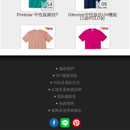
Printstar 中性版圓領T
Glimmer中性版抗UV機能
口袋POLO衫
Printstar 落肩寬版T
United Athle絲綢觸感排汗
T恤
連絡我們
DIY服務流程
付款及退款方式
出貨及退換貨說明
隱私權政策
免責聲明
POLONE1純棉短袖POLO
AG28000落肩重磅精梳棉
服務及使用者條款
衫
TEE