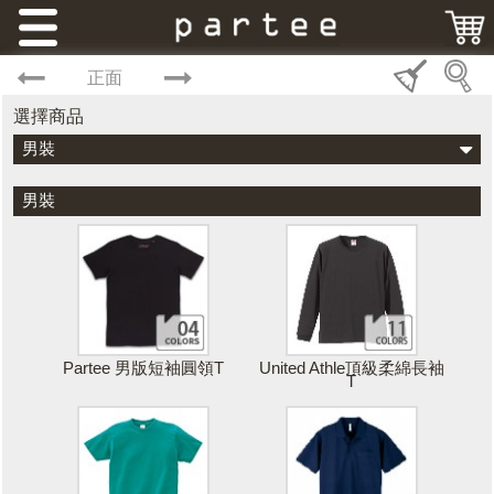
正面
選擇商品
男裝
男裝
Partee 男版短袖圓領T
United Athle頂級柔綿長袖
T