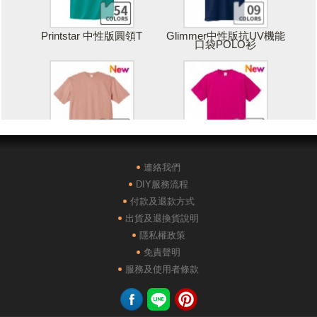
Printstar 中性版圓領T
Glimmer中性版抗UV機能
口袋POLO衫
Printstar 落肩寬版T
United Athle絲綢觸感排汗
T恤
連絡我們
DIY服務流程
付款及退款方式
出貨及退換貨說明
隱私權政策
免責聲明
POLONE1純棉短袖POLO
AG28000落肩重磅精梳棉
服務及使用者條款
衫
TEE