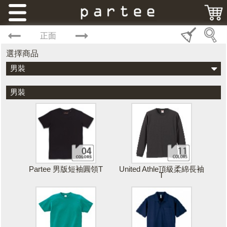
正面
選擇商品
男裝
男裝
Partee 男版短袖圓領T
United Athle頂級柔綿長袖
T