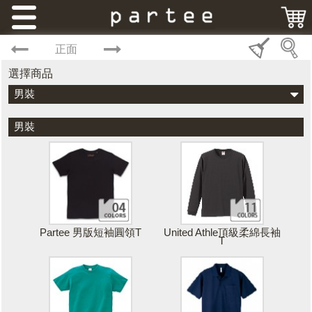
正面
選擇商品
男裝
男裝
Partee 男版短袖圓領T
United Athle頂級柔綿長袖
T