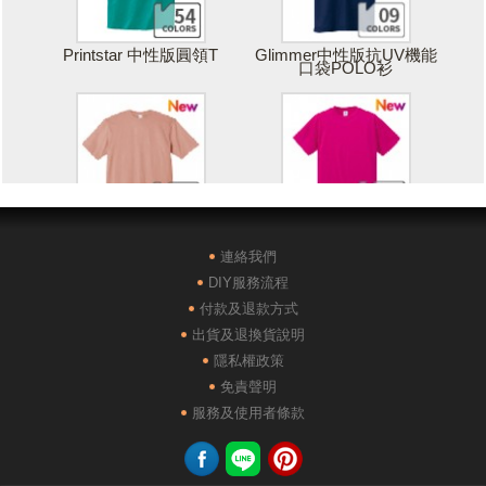
Printstar 中性版圓領T
Glimmer中性版抗UV機能
口袋POLO衫
Printstar 落肩寬版T
United Athle絲綢觸感排汗
T恤
連絡我們
DIY服務流程
付款及退款方式
出貨及退換貨說明
隱私權政策
免責聲明
POLONE1純棉短袖POLO
AG28000落肩重磅精梳棉
服務及使用者條款
衫
TEE