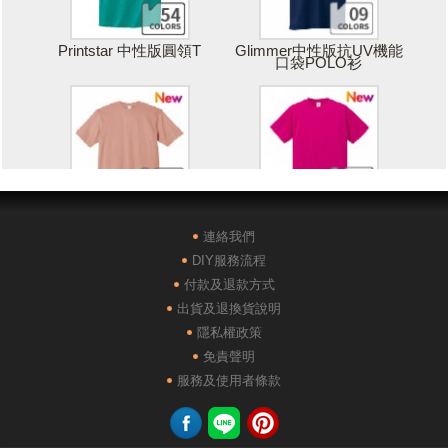
Printstar 中性版圓領T
Glimmer中性版抗UV機能
口袋POLO衫
Printstar 落肩寬版T
United Athle絲綢觸感排汗
T恤
連絡我們
DIY服務流程
付款及退款方式
出貨及退換貨說明
隱私權政策
免責聲明
POLONE1純棉短袖POLO
AG28000落肩重磅精梳棉
服務及使用者條款
衫
TEE