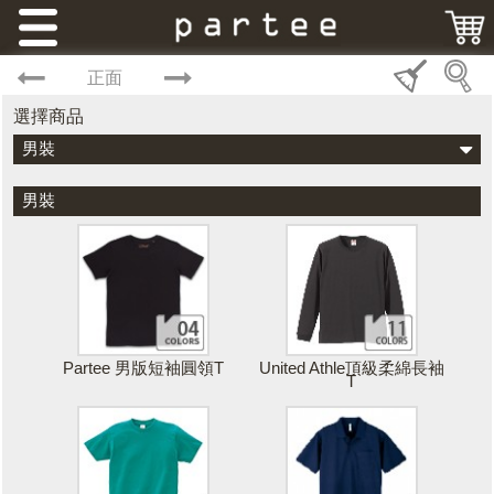
正面
選擇商品
男裝
男裝
Partee 男版短袖圓領T
United Athle頂級柔綿長袖
T