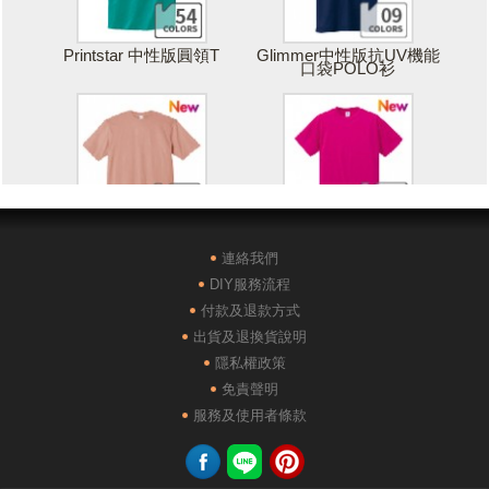
Printstar 中性版圓領T
Glimmer中性版抗UV機能
口袋POLO衫
Printstar 落肩寬版T
United Athle絲綢觸感排汗
T恤
連絡我們
DIY服務流程
付款及退款方式
出貨及退換貨說明
隱私權政策
免責聲明
POLONE1純棉短袖POLO
AG28000落肩重磅精梳棉
服務及使用者條款
衫
TEE