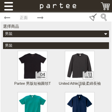
正面
選擇商品
男裝
男裝
Partee 男版短袖圓領T
United Athle頂級柔綿長袖
T