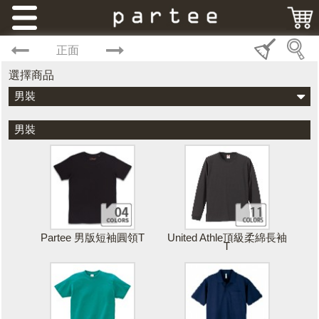
正面
選擇商品
男裝
男裝
Partee 男版短袖圓領T
United Athle頂級柔綿長袖
T