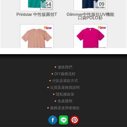
Printstar 中性版圓領T
Glimmer中性版抗UV機能
口袋POLO衫
Printstar 落肩寬版T
United Athle絲綢觸感排汗
T恤
連絡我們
DIY服務流程
付款及退款方式
出貨及退換貨說明
隱私權政策
免責聲明
POLONE1純棉短袖POLO
AG28000落肩重磅精梳棉
服務及使用者條款
衫
TEE