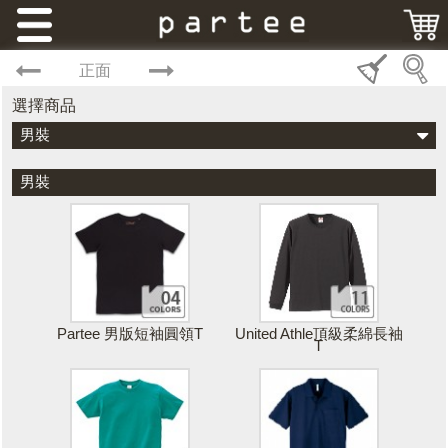
正面
選擇商品
男裝
男裝
Partee 男版短袖圓領T
United Athle頂級柔綿長袖
T