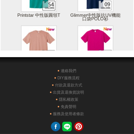
Printstar 中性版圓領T
Glimmer中性版抗UV機能
口袋POLO衫
Printstar 落肩寬版T
United Athle絲綢觸感排汗
T恤
連絡我們
DIY服務流程
付款及退款方式
出貨及退換貨說明
隱私權政策
免責聲明
POLONE1純棉短袖POLO
AG28000落肩重磅精梳棉
服務及使用者條款
衫
TEE