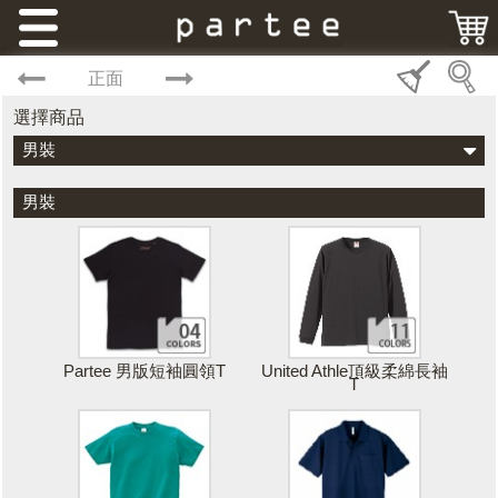
正面
選擇商品
男裝
男裝
Partee 男版短袖圓領T
United Athle頂級柔綿長袖
T