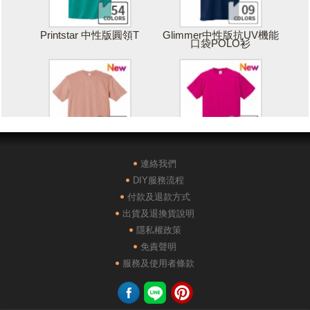
Printstar 中性版圓領T
Glimmer中性版抗UV機能
口袋POLO衫
Printstar 落肩寬版T
United Athle絲綢觸感排汗
T恤
連絡我們
DIY服務流程
付款及退款方式
出貨及退換貨說明
隱私權政策
免責聲明
POLONE1純棉短袖POLO
AG28000落肩重磅精梳棉
服務及使用者條款
衫
TEE