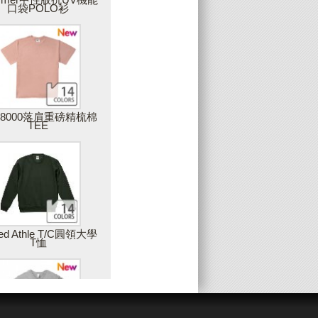
口袋POLO衫
上傳圖片
可上傳您獨一無二的圖片，圖片品質會影
響最後商品的呈現，因此，Partee建議您
上傳高解析度的圖片，最佳建議值是在
300DPI以上
28000落肩重磅精梳棉
TEE
增加藝廊圖片
您可以使用雙擊或拖拉的方式，將藝廊中
的素材加入設計作品中
姓名與數字(團服)
ted Athle T/C圓領大學
T恤
製作團體服的最佳工具，只要建立一個範
本後，輸入團員的姓名或數字，就可以大
量製作出屬於每個人的專屬衣服，例如：
球服、班服等