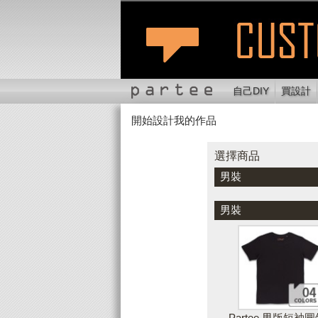
自己DIY
買設計
開始設計我的作品
選擇商品
切換位置
縮
選擇商品
男裝
顏色
男裝
Partee 男版短袖圓