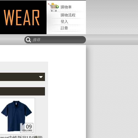
購物車
購物流程
登入
註冊
Mail寄
取回設計
儲存設計
該設計
新增水平文字
可以新增水平、垂直或弧形文字到您的設
計作品中，並且可隨時調整文字的字型、
樣式、顏色、輪廓等外觀
immer中性版抗UV機能