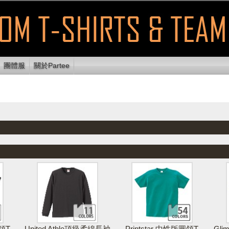
團體服
關於Partee
顯示可列印
使用E
放設計區
清除設計
列印設計
區域
送
領T
United Athle頂級柔綿長袖
Printstar 中性版圓領T
Gl