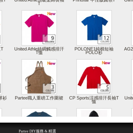
T
版T
United Athle絲綢觸感排汗
POLONE1純棉短袖
AG
T恤
POLO衫
棒球衫
Partee職人重磅工作圍裙
CP Sports涼感排汗長袖T
Uni
恤
得報價
儲存 & 購買
Partee DIY服務 & 精選