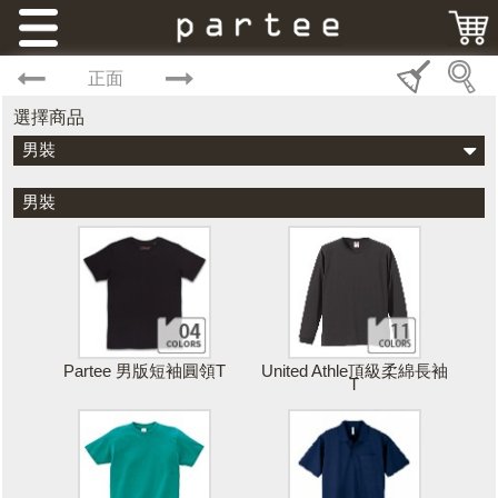
正面
選擇商品
男裝
男裝
Partee 男版短袖圓領T
United Athle頂級柔綿長袖
T