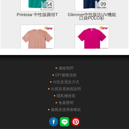
Printstar 中性版圓領T
Glimmer中性版抗UV機能
口袋POLO衫
Printstar 落肩寬版T
United Athle絲綢觸感排汗
T恤
連絡我們
DIY服務流程
付款及退款方式
出貨及退換貨說明
隱私權政策
免責聲明
POLONE1純棉短袖POLO
AG28000落肩重磅精梳棉
服務及使用者條款
衫
TEE