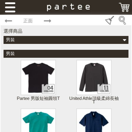
正面
選擇商品
男裝
男裝
Partee 男版短袖圓領T
United Athle頂級柔綿長袖
T