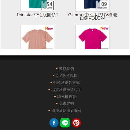
Printstar 中性版圓領T
Glimmer中性版抗UV機能
口袋POLO衫
Printstar 落肩寬版T
United Athle絲綢觸感排汗
T恤
連絡我們
DIY服務流程
付款及退款方式
出貨及退換貨說明
隱私權政策
免責聲明
POLONE1純棉短袖POLO
AG28000落肩重磅精梳棉
服務及使用者條款
衫
TEE