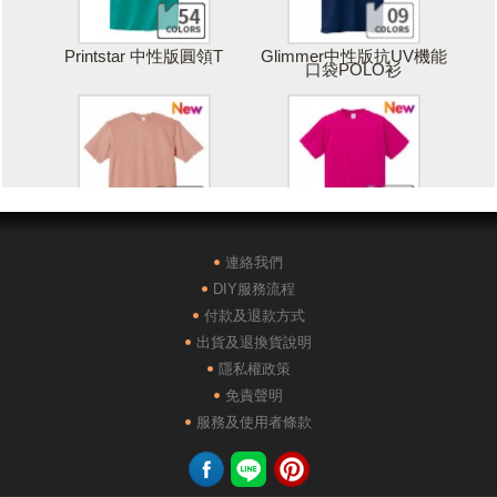
Printstar 中性版圓領T
Glimmer中性版抗UV機能
口袋POLO衫
Printstar 落肩寬版T
United Athle絲綢觸感排汗
T恤
連絡我們
DIY服務流程
付款及退款方式
出貨及退換貨說明
隱私權政策
免責聲明
POLONE1純棉短袖POLO
AG28000落肩重磅精梳棉
服務及使用者條款
衫
TEE