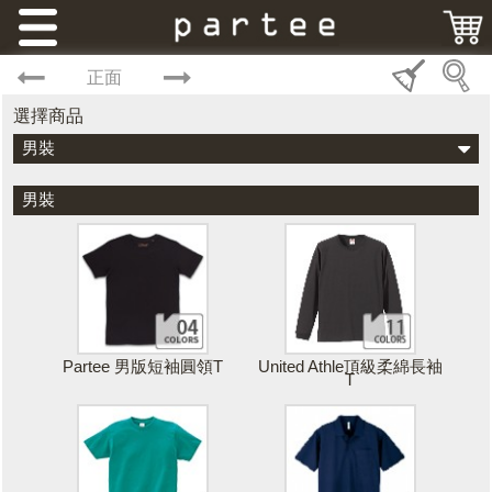
正面
選擇商品
男裝
男裝
Partee 男版短袖圓領T
United Athle頂級柔綿長袖
T