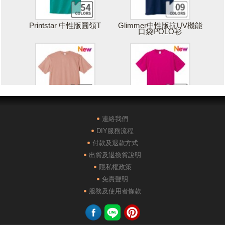
Printstar 中性版圓領T
Glimmer中性版抗UV機能
口袋POLO衫
Printstar 落肩寬版T
United Athle絲綢觸感排汗
T恤
連絡我們
DIY服務流程
付款及退款方式
出貨及退換貨說明
隱私權政策
免責聲明
POLONE1純棉短袖POLO
AG28000落肩重磅精梳棉
服務及使用者條款
衫
TEE