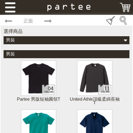
正面
選擇商品
男裝
男裝
Partee 男版短袖圓領T
United Athle頂級柔綿長袖
T