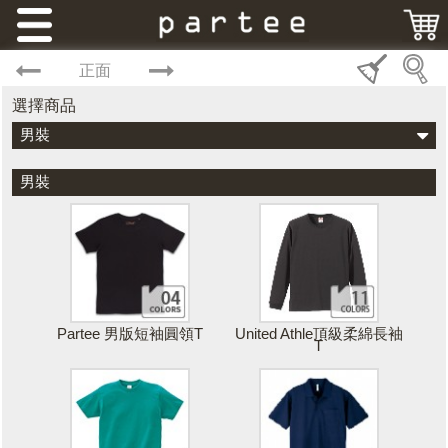
正面
選擇商品
男裝
男裝
Partee 男版短袖圓領T
United Athle頂級柔綿長袖
T