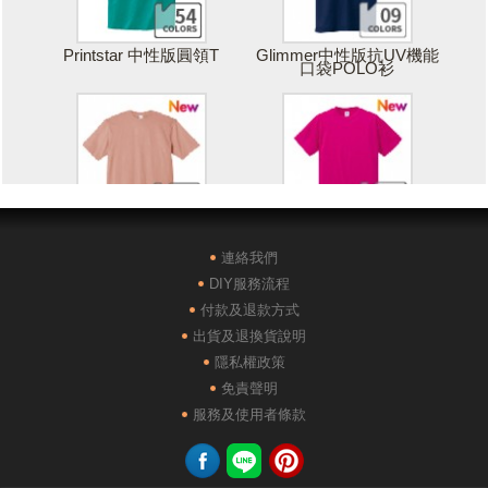
Printstar 中性版圓領T
Glimmer中性版抗UV機能
口袋POLO衫
Printstar 落肩寬版T
United Athle絲綢觸感排汗
T恤
連絡我們
DIY服務流程
付款及退款方式
出貨及退換貨說明
隱私權政策
免責聲明
POLONE1純棉短袖POLO
AG28000落肩重磅精梳棉
服務及使用者條款
衫
TEE