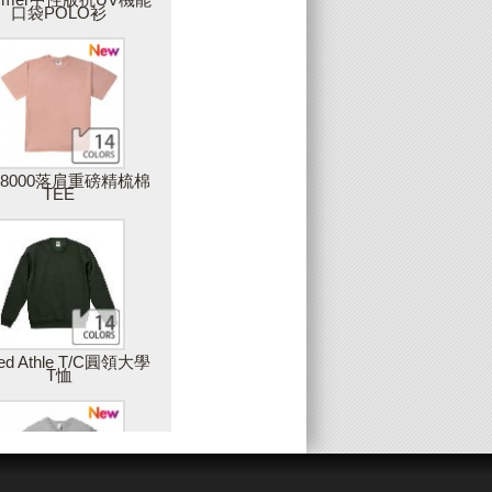
口袋POLO衫
上傳圖片
可上傳您獨一無二的圖片，圖片品質會影
響最後商品的呈現，因此，Partee建議您
上傳高解析度的圖片，最佳建議值是在
300DPI以上
28000落肩重磅精梳棉
TEE
增加藝廊圖片
您可以使用雙擊或拖拉的方式，將藝廊中
的素材加入設計作品中
姓名與數字(團服)
ted Athle T/C圓領大學
T恤
製作團體服的最佳工具，只要建立一個範
本後，輸入團員的姓名或數字，就可以大
量製作出屬於每個人的專屬衣服，例如：
球服、班服等