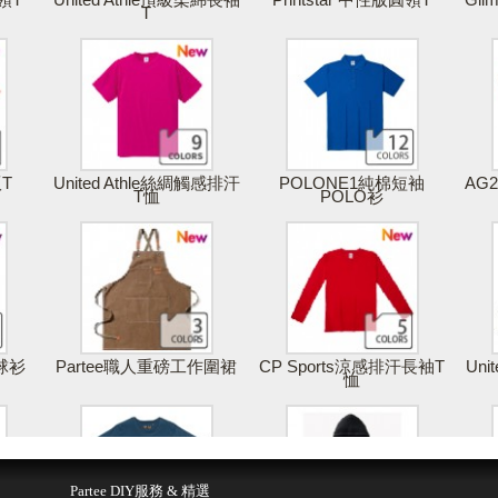
T
版T
United Athle絲綢觸感排汗
POLONE1純棉短袖
AG
T恤
POLO衫
棒球衫
Partee職人重磅工作圍裙
CP Sports涼感排汗長袖T
Uni
恤
得報價
儲存 & 購買
Partee DIY服務 & 精選