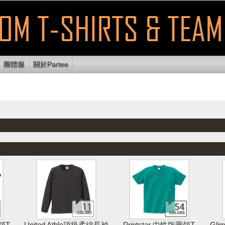
團體服
關於Partee
顯示可列印
使用E
放設計區
清除設計
列印設計
區域
送
領T
United Athle頂級柔綿長袖
Printstar 中性版圓領T
Gl