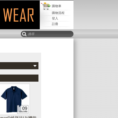
購物車
購物流程
登入
註冊
Mail寄
取回設計
儲存設計
該設計
新增水平文字
可以新增水平、垂直或弧形文字到您的設
計作品中，並且可隨時調整文字的字型、
樣式、顏色、輪廓等外觀
immer中性版抗UV機能