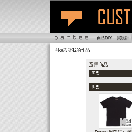
自己DIY
買設計
開始設計我的作品
選擇商品
切換位置
縮
選擇商品
男裝
顏色
男裝
Partee 男版短袖圓