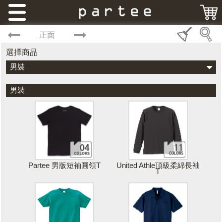
正面
選擇商品
男裝
男裝
Partee 男版短袖圓領T
United Athle頂級柔綿長袖
T