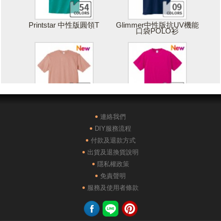
Printstar 中性版圓領T
Glimmer中性版抗UV機能
口袋POLO衫
Printstar 落肩寬版T
United Athle絲綢觸感排汗
T恤
連絡我們
DIY服務流程
付款及退款方式
出貨及退換貨說明
隱私權政策
免責聲明
POLONE1純棉短袖POLO
AG28000落肩重磅精梳棉
服務及使用者條款
衫
TEE