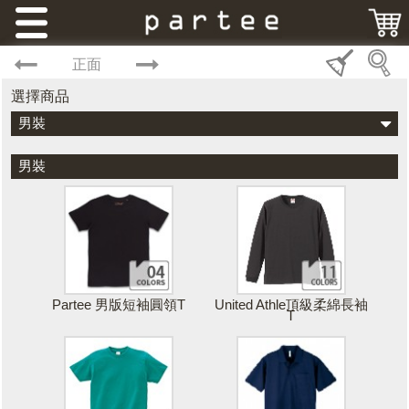
正面
選擇商品
男裝
男裝
Partee 男版短袖圓領T
United Athle頂級柔綿長袖
T