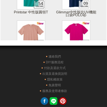
Printstar 中性版圓領T
Glimmer中性版抗UV機能
口袋POLO衫
Printstar 落肩寬版T
United Athle絲綢觸感排汗
T恤
連絡我們
DIY服務流程
付款及退款方式
出貨及退換貨說明
隱私權政策
免責聲明
POLONE1純棉短袖POLO
AG28000落肩重磅精梳棉
服務及使用者條款
衫
TEE