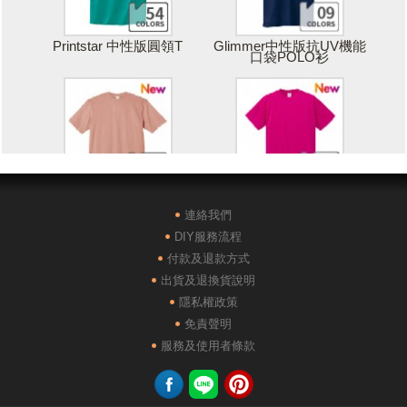
Printstar 中性版圓領T
Glimmer中性版抗UV機能
口袋POLO衫
Printstar 落肩寬版T
United Athle絲綢觸感排汗
T恤
連絡我們
DIY服務流程
付款及退款方式
出貨及退換貨說明
隱私權政策
免責聲明
POLONE1純棉短袖POLO
AG28000落肩重磅精梳棉
服務及使用者條款
衫
TEE