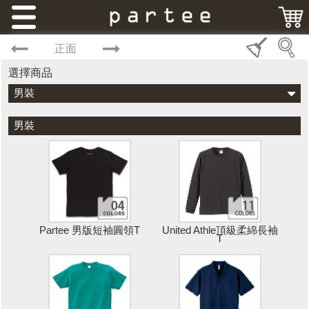
正面
選擇商品
男裝
男裝
Partee 男版短袖圓領T
United Athle頂級柔綿長袖
T