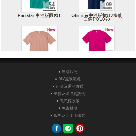
Printstar 中性版圓領T
Glimmer中性版抗UV機能
口袋POLO衫
Printstar 落肩寬版T
United Athle絲綢觸感排汗
T恤
連絡我們
DIY服務流程
付款及退款方式
出貨及退換貨說明
隱私權政策
免責聲明
POLONE1純棉短袖POLO
AG28000落肩重磅精梳棉
服務及使用者條款
衫
TEE