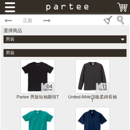
正面
選擇商品
男裝
男裝
Partee 男版短袖圓領T
United Athle頂級柔綿長袖
T